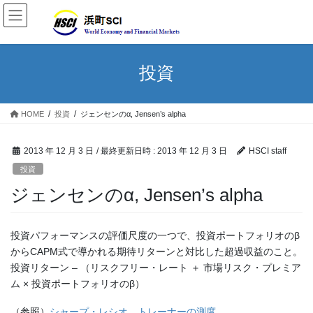
投資
HOME
投資
ジェンセンのα, Jensen’s alpha
2013 年 12 月 3 日
/ 最終更新日時 :
2013 年 12 月 3 日
HSCI staff
投資
ジェンセンのα, Jensen’s alpha
投資パフォーマンスの評価尺度の一つで、投資ポートフォリオのβ
からCAPM式で導かれる期待リターンと対比した超過収益のこと。
投資リターン – （リスクフリー・レート ＋ 市場リスク・プレミア
ム × 投資ポートフォリオのβ）
（参照）
シャープ・レシオ
、
トレーナーの測度