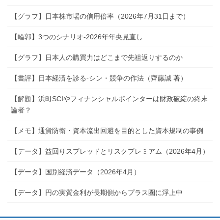
ジ
【グラフ】日本株市場の信用倍率（2026年7月31日まで）
送
り
【輪郭】3つのシナリオ-2026年年央見直し
【グラフ】日本人の購買力はどこまで先祖返りするのか
【書評】日本経済を診る-シン・競争の作法（齊藤誠 著）
【解題】浜町SCIやフィナンシャルポインターは財政破綻の終末
論者？
【メモ】通貨防衛・資本流出回避を目的とした資本規制の事例
【データ】益回りスプレッドとリスクプレミアム（2026年4月）
【データ】国別経済データ（2026年4月）
【データ】円の実質金利が長期側からプラス圏に浮上中