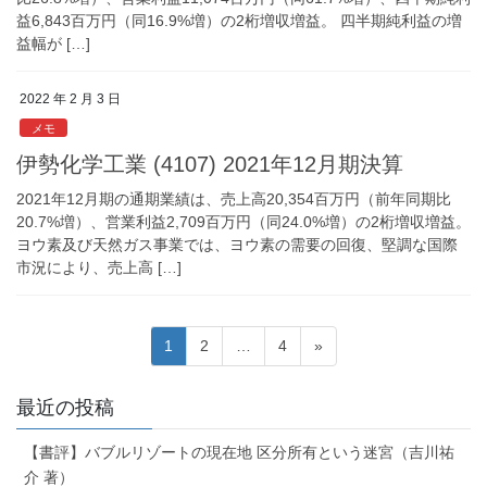
益6,843百万円（同16.9%増）の2桁増収増益。 四半期純利益の増
益幅が […]
2022 年 2 月 3 日
メモ
伊勢化学工業 (4107) 2021年12月期決算
2021年12月期の通期業績は、売上高20,354百万円（前年同期比
20.7%増）、営業利益2,709百万円（同24.0%増）の2桁増収増益。
ヨウ素及び天然ガス事業では、ヨウ素の需要の回復、堅調な国際
市況により、売上高 […]
投
固
固
固
1
2
…
4
»
稿
定
定
定
ペ
ペ
ペ
の
最近の投稿
ー
ー
ー
ペ
ジ
ジ
ジ
【書評】バブルリゾートの現在地 区分所有という迷宮（吉川祐
ー
介 著）