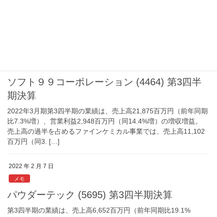
比40.5%増）、営業利益8,286百万円（同170.8％増）の大幅増収
増益。 売上面では、強い半導体需要が追い風となり電子機器関連
事業の売上高が22 […]
2022 年 2 月 8 日
メモ
ソフト９９コーポレーション (4464) 第3四半
期決算
2022年3月期第3四半期の業績は、売上高21,875百万円（前年同期
比7.3%増）、営業利益2,948百万円（同14.4%増）の増収増益。
売上高の過半を占めるファインケミカル事業では、売上高11,102
百万円（同3. […]
2022 年 2 月 7 日
メモ
パウダーテック (5695) 第3四半期決算
第3四半期の業績は、売上高6,652百万円（前年同期比19.1%