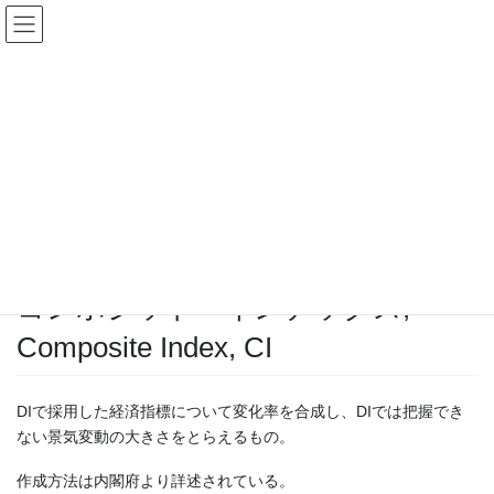
経済
HOME
経済
コンポジット・インデックス, Composite Index, CI
2009 年 1 月 9 日
/ 最終更新日時 :
2009 年 1 月 1 日
HSCI staff
経済
コンポジット・インデックス,
Composite Index, CI
DIで採用した経済指標について変化率を合成し、DIでは把握でき
ない景気変動の大きさをとらえるもの。
作成方法は内閣府より詳述されている。