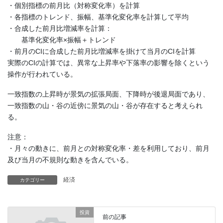
・個別指標の前月比（対称変化率）を計算
・各指標のトレンド、振幅、基準化変化率を計算して平均
・合成した前月比増減率を計算：
基準化変化率×振幅＋トレンド
・前月のCIに合成した前月比増減率を掛けて当月のCIを計算
実際のCIの計算では、異常な上昇率や下落率の影響を除くという
操作が行われている。
一致指数の上昇時が景気の拡張局面、下降時が後退局面であり、
一致指数の山・谷の近傍に景気の山・谷が存在すると考えられ
る。
注意：
・月々の動きに、前月との対称変化率・差を利用しており、前月
及び当月の不規則な動きを含んでいる。
経済
カテゴリー
投資
前の記事