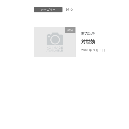
経済
カテゴリー
経済
前の記事
対世効
2010 年 3 月 3 日