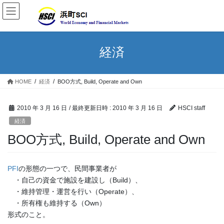
経済
HOME
経済
BOO方式, Build, Operate and Own
2010 年 3 月 16 日
/ 最終更新日時 :
2010 年 3 月 16 日
HSCI staff
経済
BOO方式, Build, Operate and Own
PFI
の形態の一つで、民間事業者が
・自己の資金で施設を建設し（Build）、
・維持管理・運営を行い（Operate）、
・所有権も維持する（Own）
形式のこと。