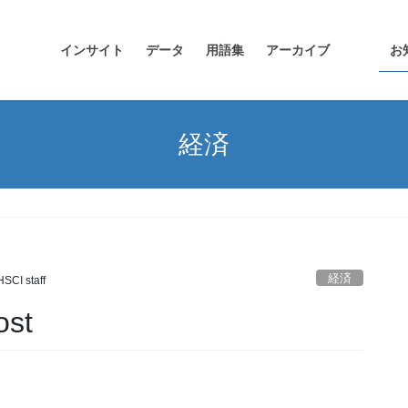
インサイト
データ
用語集
アーカイブ
お
経済
経済
HSCI staff
st