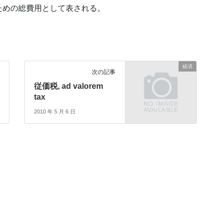
ための総費用として表される。
経済
次の記事
従価税, ad valorem
tax
2010 年 5 月 6 日