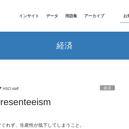
インサイト
データ
用語集
アーカイブ
お
経済
経済
HSCI staff
senteeism
すぐれず、生産性が低下してしまうこと。