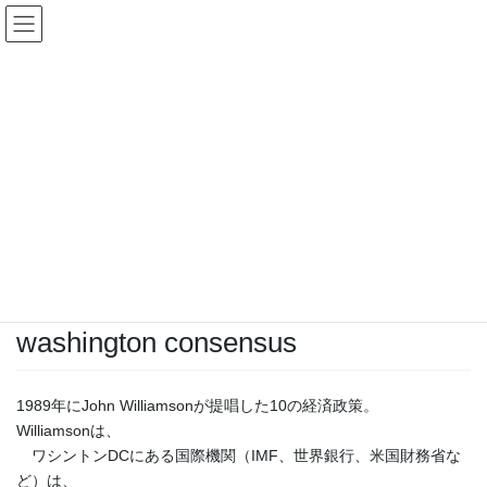
経済
HOME
経済
ワシントン・コンセンサス, washington consensus
2010 年 5 月 29 日
/ 最終更新日時 :
2010 年 5 月 29 日
HSCI staff
経済
ワシントン・コンセンサス,
washington consensus
1989年にJohn Williamsonが提唱した10の経済政策。
Williamsonは、
ワシントンDCにある国際機関（IMF、世界銀行、米国財務省な
ど）は、