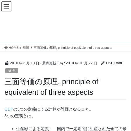
経済
HOME
経済
三面等価の原理, principle of equivalent of three aspects
2010 年 6 月 13 日
/ 最終更新日時 :
2010 年 10 月 22 日
HSCI staff
経済
三面等価の原理, principle of
equivalent of three aspects
GDP
の3つの定義による計算が等価となること。
3つの定義とは、
生産額による定義： 国内で一定期間に生産された全ての最