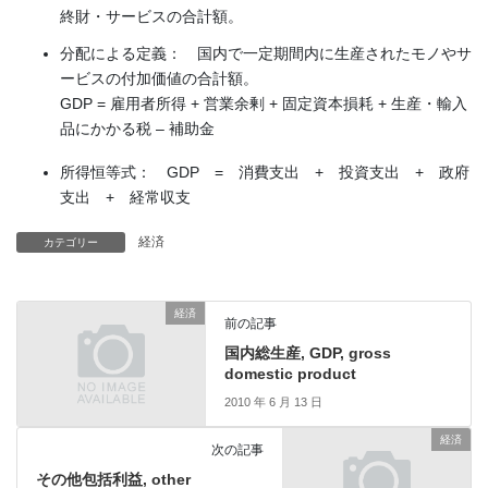
終財・サービスの合計額。
分配による定義： 国内で一定期間内に生産されたモノやサ
ービスの付加価値の合計額。
GDP = 雇用者所得 + 営業余剰 + 固定資本損耗 + 生産・輸入
品にかかる税 – 補助金
所得恒等式： GDP = 消費支出 + 投資支出 + 政府
支出 + 経常収支
経済
カテゴリー
経済
前の記事
国内総生産, GDP, gross
domestic product
2010 年 6 月 13 日
経済
次の記事
その他包括利益, other