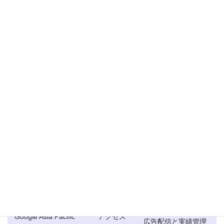
情報の本人の承諾がない限り、浜町SCIは、第三者に対し個人情報
を提供しません。
ただし、次項に示すクッキー等の外部送信についてはその限りで
はありません。
クッキー等の外部送信
浜町SCIは、電気通信事業法第27条の12に規定されるウェブサイ
ト閲覧の情報を下記の第三者に送信することがあります。
情報の内
相手先
利用目的
容
アクセス
利用者の閲覧動向の
Google LLC
ログ
分析
Google Asia Pacific
アクセス
広告配信と実績管理