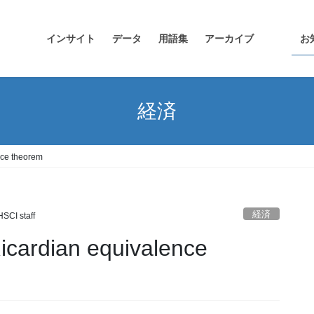
インサイト
データ
用語集
アーカイブ
お
経済
e theorem
経済
HSCI staff
dian equivalence