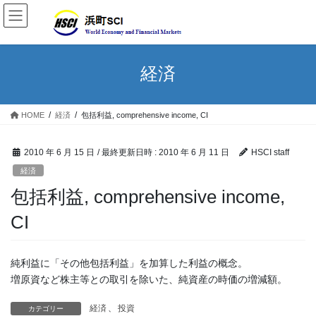
経済
HOME
経済
包括利益, comprehensive income, CI
2010 年 6 月 15 日
/ 最終更新日時 :
2010 年 6 月 11 日
HSCI staff
経済
包括利益, comprehensive income,
CI
純利益に「その他包括利益」を加算した利益の概念。
増原資など株主等との取引を除いた、純資産の時価の増減額。
経済
、
投資
カテゴリー