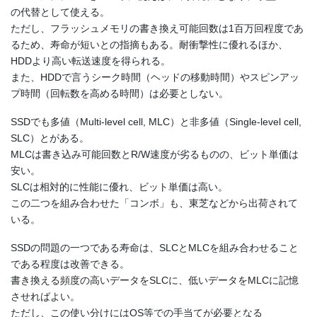
の代替として使える。
ただし、フラッシュメモリの書き換え可能回数は1百万回程度であ
るため、寿命が短いとの指摘もある。耐衝撃性に優れるほか、
HDDより高い転送速度を得られる。
また、HDDで言うシーク時間（ヘッドの移動時間）やスピンアッ
プ時間（回転数を高める時間）は必要としない。
SSDでも多値（Multi-level cell, MLC）と非多値（Single-level cell,
SLC）とがある。
MLCは書き込み可能回数とR/W速度が劣るものの、ビット単価は
安い。
SLCは相対的に性能に優れ、ビット単価は高い。
この二つを組み合わせた「コンボ」も、東芝などから出荷されて
いる。
SSDの問題の一つである寿命は、SLCとMLCを組み合わせること
である程度は改善できる。
書き換える頻度の高いデータをSLCに、低いデータをMLCに記憶
させればよい。
ただし、この使い分けにはOS等での手当てが必要となる