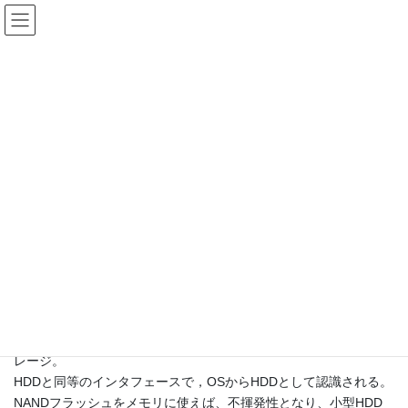
テクノロジー
HOME
テクノロジー
ソリッドステートドライブ, Solid State Drive, SSD
2009 年 1 月 21 日
/ 最終更新日時 :
2009 年 1 月 1 日
HSCI staff
テクノロジー
ソリッドステートドライブ, Solid
State Drive, SSD
HDDのような磁気ディスクの代わりに半導体メモリを用いるスト
レージ。
HDDと同等のインタフェースで，OSからHDDとして認識される。
NANDフラッシュをメモリに使えば、不揮発性となり、小型HDD