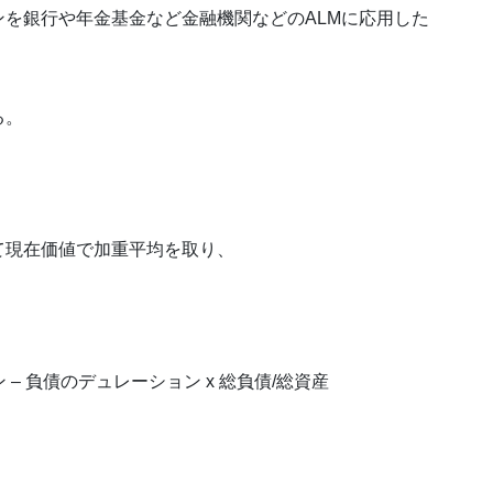
を銀行や年金基金など金融機関などのALMに応用した
る。
て現在価値で加重平均を取り、
– 負債のデュレーション x 総負債/総資産