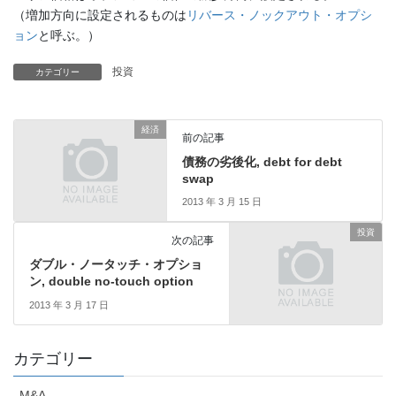
（増加方向に設定されるものは
リバース・ノックアウト・オプシ
ョン
と呼ぶ。）
投資
カテゴリー
経済
前の記事
債務の劣後化, debt for debt
swap
2013 年 3 月 15 日
投資
次の記事
ダブル・ノータッチ・オプショ
ン, double no-touch option
2013 年 3 月 17 日
カテゴリー
M&A