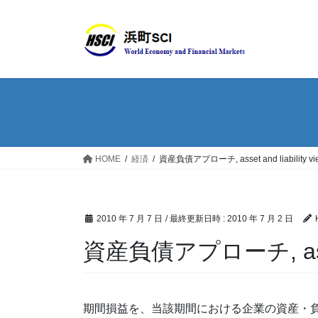
HOME
経済
資産負債アプローチ, asset and liability vi
2010 年 7 月 7 日
/ 最終更新日時 :
2010 年 7 月 2 日
資産負債アプローチ, asset a
期間損益を、当該期間における企業の資産・