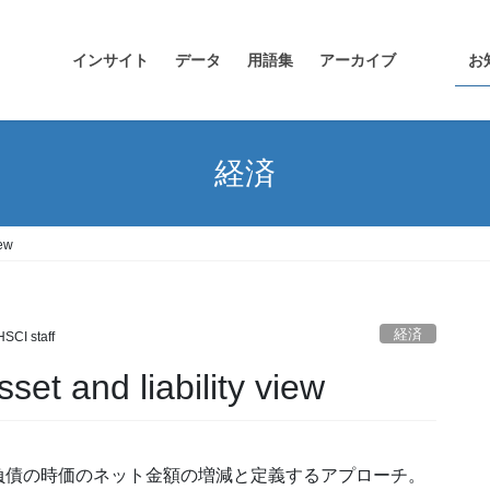
インサイト
データ
用語集
アーカイブ
お
経済
ew
経済
HSCI staff
nd liability view
負債の時価のネット金額の増減と定義するアプローチ。