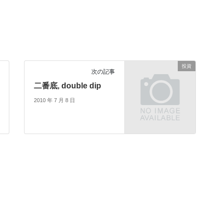
投資
次の記事
二番底, double dip
2010 年 7 月 8 日