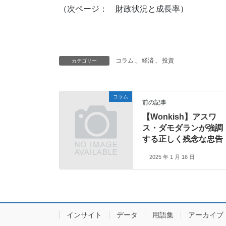
（次ページ： 財政状況と成長率）
コラム
、
経済
、
投資
カテゴリー
コラム
前の記事
【Wonkish】アスワ
ス・ダモダランが強調
する正しく残念な忠告
2025 年 1 月 16 日
インサイト
データ
用語集
アーカ