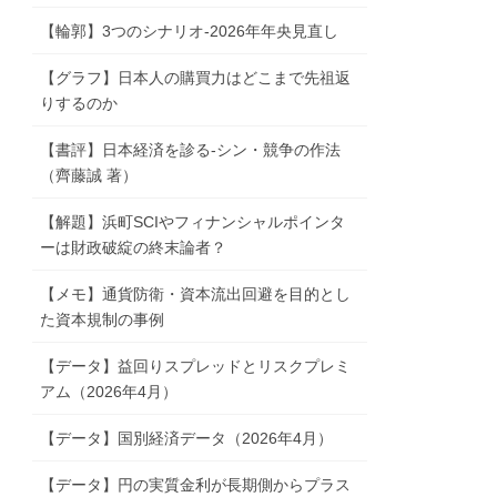
【輪郭】3つのシナリオ-2026年年央見直し
【グラフ】日本人の購買力はどこまで先祖返
りするのか
【書評】日本経済を診る-シン・競争の作法
（齊藤誠 著）
【解題】浜町SCIやフィナンシャルポインタ
ーは財政破綻の終末論者？
【メモ】通貨防衛・資本流出回避を目的とし
た資本規制の事例
【データ】益回りスプレッドとリスクプレミ
アム（2026年4月）
【データ】国別経済データ（2026年4月）
【データ】円の実質金利が長期側からプラス