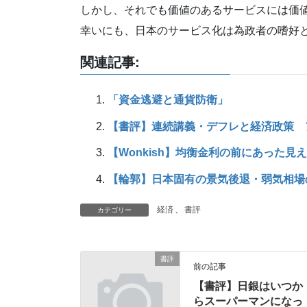
しかし、それでも価値のあるサービスには価
幸いにも、日本のサービス化は為政者の嗜好
関連記事:
「資金逃避と通貨防衛」
【書評】連続講義・デフレと経済政策 
【Wonkish】均衡金利の前にあった見
【輪郭】日本固有の景気後退・弱気相場
経済
、
書評
カテゴリー
書評
前の記事
【書評】日銀はいつか
らスーパーマンになっ