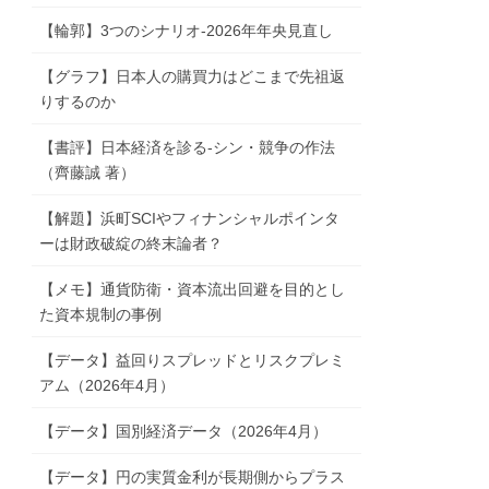
【輪郭】3つのシナリオ-2026年年央見直し
【グラフ】日本人の購買力はどこまで先祖返
りするのか
【書評】日本経済を診る-シン・競争の作法
（齊藤誠 著）
【解題】浜町SCIやフィナンシャルポインタ
ーは財政破綻の終末論者？
【メモ】通貨防衛・資本流出回避を目的とし
た資本規制の事例
【データ】益回りスプレッドとリスクプレミ
アム（2026年4月）
【データ】国別経済データ（2026年4月）
【データ】円の実質金利が長期側からプラス