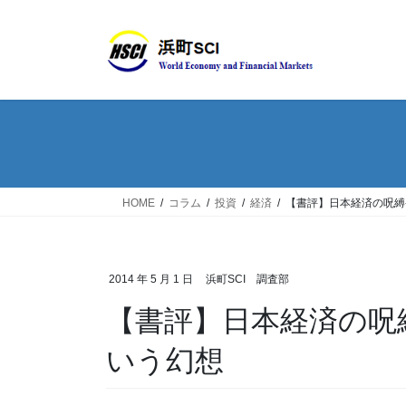
HOME
コラム
投資
経済
【書評】日本経済の呪縛
2014 年 5 月 1 日
浜町SCI 調査部
【書評】日本経済の呪
いう幻想