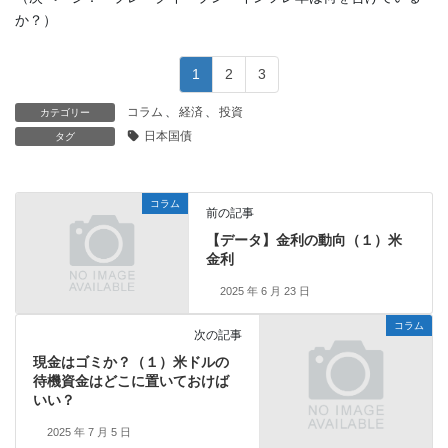
か？）
1
2
3
コラム
、
経済
、
投資
カテゴリー
日本国債
タグ
コラム
前の記事
【データ】金利の動向（１）米
金利
2025 年 6 月 23 日
コラム
次の記事
現金はゴミか？（１）米ドルの
待機資金はどこに置いておけば
いい？
2025 年 7 月 5 日