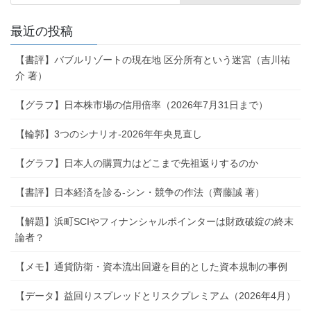
最近の投稿
【書評】バブルリゾートの現在地 区分所有という迷宮（吉川祐
介 著）
【グラフ】日本株市場の信用倍率（2026年7月31日まで）
【輪郭】3つのシナリオ-2026年年央見直し
【グラフ】日本人の購買力はどこまで先祖返りするのか
【書評】日本経済を診る-シン・競争の作法（齊藤誠 著）
【解題】浜町SCIやフィナンシャルポインターは財政破綻の終末
論者？
【メモ】通貨防衛・資本流出回避を目的とした資本規制の事例
【データ】益回りスプレッドとリスクプレミアム（2026年4月）