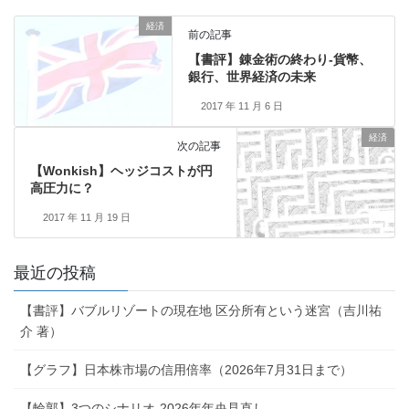
経済
前の記事
【書評】錬金術の終わり-貨幣、
銀行、世界経済の未来
2017 年 11 月 6 日
経済
次の記事
【Wonkish】ヘッジコストが円
高圧力に？
2017 年 11 月 19 日
最近の投稿
【書評】バブルリゾートの現在地 区分所有という迷宮（吉川祐
介 著）
【グラフ】日本株市場の信用倍率（2026年7月31日まで）
【輪郭】3つのシナリオ-2026年年央見直し