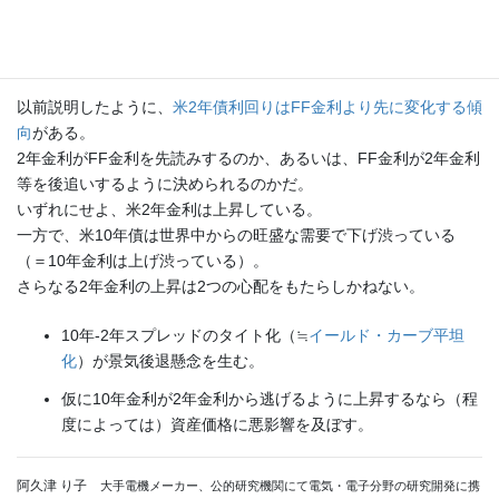
以前説明したように、
米2年債利回りはFF金利より先に変化する傾
向
がある。
2年金利がFF金利を先読みするのか、あるいは、FF金利が2年金利
等を後追いするように決められるのかだ。
いずれにせよ、米2年金利は上昇している。
一方で、米10年債は世界中からの旺盛な需要で下げ渋っている
（＝10年金利は上げ渋っている）。
さらなる2年金利の上昇は2つの心配をもたらしかねない。
10年-2年スプレッドのタイト化（≒
イールド・カーブ平坦
化
）が景気後退懸念を生む。
仮に10年金利が2年金利から逃げるように上昇するなら（程
度によっては）資産価格に悪影響を及ぼす。
阿久津 り子
大手電機メーカー、公的研究機関にて電気・電子分野の研究開発に携