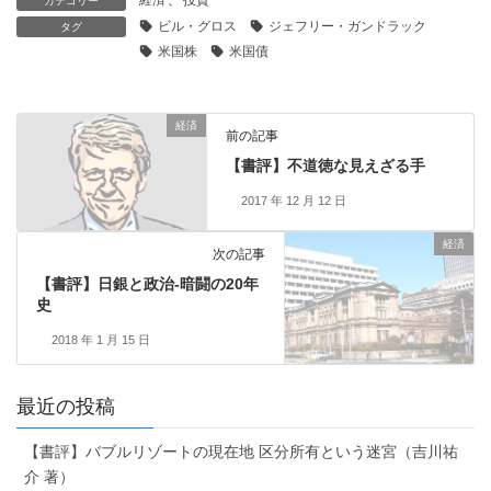
カテゴリー
ビル・グロス
ジェフリー・ガンドラック
タグ
米国株
米国債
経済
前の記事
【書評】不道徳な見えざる手
2017 年 12 月 12 日
経済
次の記事
【書評】日銀と政治-暗闘の20年
史
2018 年 1 月 15 日
最近の投稿
【書評】バブルリゾートの現在地 区分所有という迷宮（吉川祐
介 著）