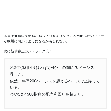
日本
0.05%
英国はともかく、欧州のリスクフリー金利とも言うべき独国債利
回りが上昇するとなれば、円金利は一層取り残されることにな
る。
米資産価格に割高感が感じられるようなら、相対的に円のマネー
が欧州に向かうようになるかもしれない。
次に新債券王ガンドラック氏：
米2年債利回りはわずか4か月の間に70ベーシス上
昇した。
依然、年率200ベーシスを超えるペースで上昇して
いる。
今やS&P 500指数の配当利回りを超えた。