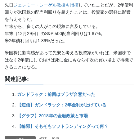
先日
ジェレミー・シーゲル教授も指摘
していたことだが、2年債利
回りが米国株の配当利回りを超えたことは、投資家の選好に影響
を与えそうだ。
年末から、多くの人がこの現象に言及している。
年末（12月29日）のS&P 500配当利回りは1.87%。
米2年債利回りは1.89%だった。
米国株に割高感があって先安と考える投資家がいれば、米国株で
はなく2年債にしておけば死に金にもならず次の買い場まで待機で
きることになる。
関連記事:
ガンドラック：前回はプラザ合意だった
【短信】ガンドラック：2年金利が上げている
【グラフ】2018年の金融政策と市場
【輪郭】そもそもソフトランディングって何？
経済
、
投資