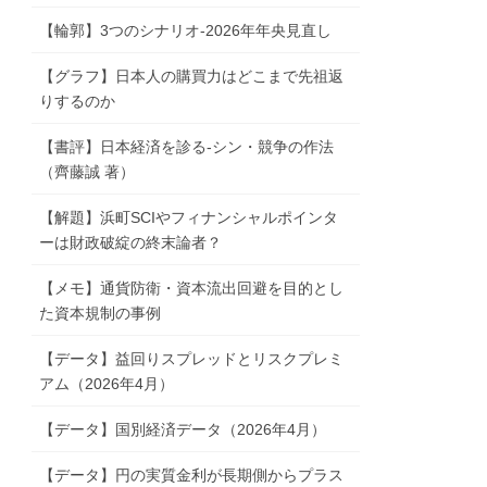
【輪郭】3つのシナリオ-2026年年央見直し
【グラフ】日本人の購買力はどこまで先祖返
りするのか
【書評】日本経済を診る-シン・競争の作法
（齊藤誠 著）
【解題】浜町SCIやフィナンシャルポインタ
ーは財政破綻の終末論者？
【メモ】通貨防衛・資本流出回避を目的とし
た資本規制の事例
【データ】益回りスプレッドとリスクプレミ
アム（2026年4月）
【データ】国別経済データ（2026年4月）
【データ】円の実質金利が長期側からプラス