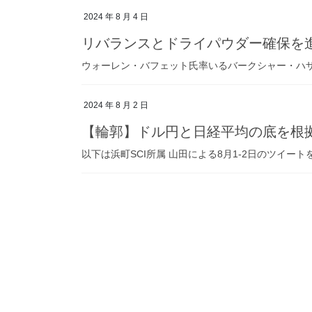
2024 年 8 月 4 日
リバランスとドライパウダー確保を
ウォーレン・バフェット氏率いるバークシャー・ハ
2024 年 8 月 2 日
【輪郭】ドル円と日経平均の底を根
以下は浜町SCI所属 山田による8月1-2日のツイー