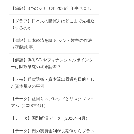
【輪郭】3つのシナリオ-2026年年央見直し
【グラフ】日本人の購買力はどこまで先祖返
りするのか
【書評】日本経済を診る-シン・競争の作法
（齊藤誠 著）
【解題】浜町SCIやフィナンシャルポインタ
ーは財政破綻の終末論者？
【メモ】通貨防衛・資本流出回避を目的とし
た資本規制の事例
【データ】益回りスプレッドとリスクプレミ
アム（2026年4月）
【データ】国別経済データ（2026年4月）
【データ】円の実質金利が長期側からプラス