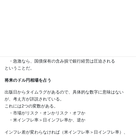
始めると、銀行は国債を買わなくなり、国債価格が
下落を始めると考えられる。
国債が下落するかどうかはインフレ率しだいということだ。
さらに、金融システムにとってはそのスピードが重要だという。
・緩やかなら、銀行収益のプラスで国債の下落をカバー
・急激なら、国債保有の含み損で銀行経営は圧迫される
ということだ。
将来のドル円相場を占う
出版日からタイムラグがあるので、具体的な数字に意味はない
が、考え方が詳説されている。
これには2つの変数がある。
・市場がリスク・オンかリスク・オフか
・米インフレ率＞日インフレ率か、逆か
インフレ差が変わらなければ（米インフレ率＞日インフレ率）、