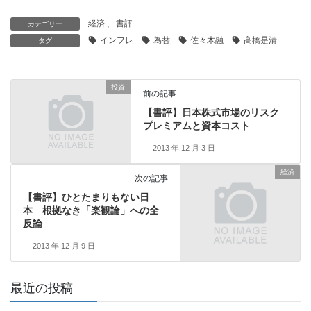
経済
、
書評
カテゴリー
インフレ
為替
佐々木融
高橋是清
タグ
投資
前の記事
【書評】日本株式市場のリスク
プレミアムと資本コスト
2013 年 12 月 3 日
経済
次の記事
【書評】ひとたまりもない日
本 根拠なき「楽観論」への全
反論
2013 年 12 月 9 日
最近の投稿