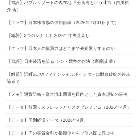
【書評】バブルリゾートの現在地 区分所有という迷宮（吉川祐
介 著）
【グラフ】日本株市場の信用倍率（2026年7月31日まで）
【輪郭】3つのシナリオ-2026年年央見直し
【グラフ】日本人の購買力はどこまで先祖返りするのか
【書評】日本経済を診る-シン・競争の作法（齊藤誠 著）
【解題】浜町SCIやフィナンシャルポインターは財政破綻の終末
論者？
【メモ】通貨防衛・資本流出回避を目的とした資本規制の事例
【データ】益回りスプレッドとリスクプレミアム（2026年4月）
【データ】国別経済データ（2026年4月）
【データ】円の実質金利が長期側からプラス圏に浮上中