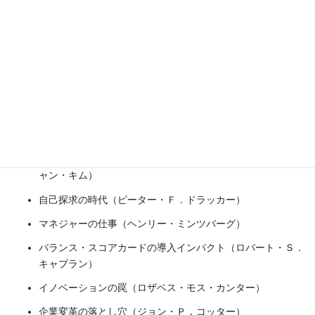
ハーバードだけでなく、広く世界から寄
せられた論文が並ぶ。
経営学をかじったことのある人なら、ど
れも読んだことのあるものばかりだ。
“イノベーションのジレンマ”への
挑戦（クレイトン・Ｍ．クリステ
ンセン）
ブルー・オーシャン戦略（Ｗ．チ
ャン・キム）
自己探求の時代（ピーター・Ｆ．ドラッカー）
マネジャーの仕事（ヘンリー・ミンツバーグ）
バランス・スコアカードの導入インパクト（ロバート・Ｓ．
キャプラン）
イノベーションの罠（ロザベス・モス・カンター）
企業変革の落とし穴（ジョン・Ｐ．コッター）