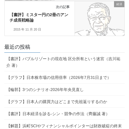
経済
次の記事
【書評】ミスター円の2冊のアン
チ成長戦略論
2015 年 11 月 20 日
最近の投稿
【書評】バブルリゾートの現在地 区分所有という迷宮（吉川祐
介 著）
【グラフ】日本株市場の信用倍率（2026年7月31日まで）
【輪郭】3つのシナリオ-2026年年央見直し
【グラフ】日本人の購買力はどこまで先祖返りするのか
【書評】日本経済を診る-シン・競争の作法（齊藤誠 著）
【解題】浜町SCIやフィナンシャルポインターは財政破綻の終末