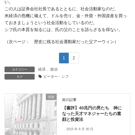
い。
この人は証券会社社長であるとともに、社会活動家なのだ。
米経済の危機に備えて、ドルを売り、金・外貨・外国資産を買っ
ておきましょうという社会活動をしているのだ。
シフ氏の本質を知るには、氏の父のことを語らざるを得ない。
（次ページ： 歴史に残る社会運動家だった父アーウィン）
1
2
経済
、
政治
カテゴリー
ピーター・シフ
タグ
投資
前の記事
【書評】40兆円の男たち 神に
なった天才マネジャーたちの素
顔と投資法
2015 年 9 月 30 日