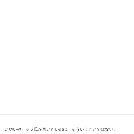
そう、シフ氏が語りたいのは、日本社会の共産主義化なのであ
る。
笑うべきだろう。
しかし、笑えないところもなくはない。
例えば不動産市場。
J-REITの相場は、だいぶ以前から実質的に日銀が支える状況に陥
った。
異次元緩和が成功を収めても、日銀が積み上げてしまった資産を
売却していくには相当な時間がかかるだろう。
政府による企業統治
いやいや、シフ氏が言いたいのは、そういうことではない。