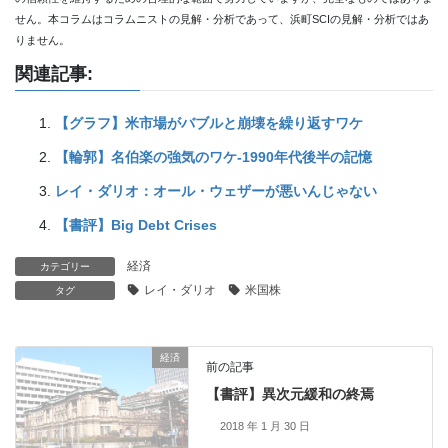
せん。本コラムはコラムニストの見解・分析であって、浜町SCIの見解・分析ではあ
りません。
関連記事:
【グラフ】米市場がバブルと崩壊を繰り返すワケ
【輪郭】名伯楽の強気のワケ-1990年代後半の記憶
レイ・ダリオ：オール・ウェザーが悪いんじゃない
【書評】Big Debt Crises
経済
カテゴリー
レイ・ダリオ
米国株
タグ
経済
前の記事
【書評】異次元緩和の終焉
2018 年 1 月 30 日