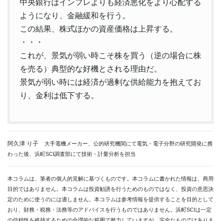
中央銀行はインフレよりも経済悪化をより心配する
ようになり、金融緩和を行う。
この結果、株式ほかの資産価格は上昇する。
・・・
これが、景気が弱い時こそ株を買う（逆の場合に株
を売る）典型的な好機とされる理由だ。
景気が弱い時には経済が過剰な供給能力を抱えてお
り、金利は低下する。
阿久津 り子
大手電機メーカー、公的研究機関にて電気・電子分野の研究開発に携
わった後、浜町SCI調査部にて技術・計量分析を担当
本コラムは、筆者の個人的見解に基づくものです。本コラムに書かれた情報は、商用
目的ではありません。本コラムは投資勧誘を行うためのものではなく、投資の意思決
定のために使うのには適しません。本コラムは参考情報を提供することを目的として
おり、財務・税務・法務等のアドバイスを行うものではありません。浜町SCIは一定
の信頼性を維持するための合理的な範囲で努力していますが、完全なものではありま