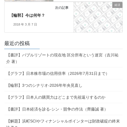
経済
次の記事
【輪郭】今は何年？
2018 年 3 月 7 日
最近の投稿
【書評】バブルリゾートの現在地 区分所有という迷宮（吉川祐
介 著）
【グラフ】日本株市場の信用倍率（2026年7月31日まで）
【輪郭】3つのシナリオ-2026年年央見直し
【グラフ】日本人の購買力はどこまで先祖返りするのか
【書評】日本経済を診る-シン・競争の作法（齊藤誠 著）
【解題】浜町SCIやフィナンシャルポインターは財政破綻の終末