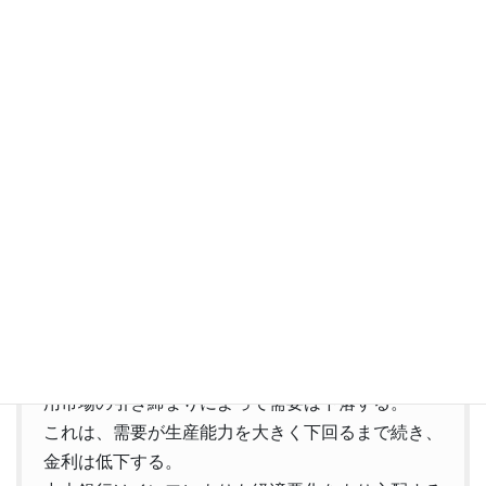
単純平均で8.5か月程度の先行性が見られる。
18-24か月後に景気後退入りと仮定するなら、米市場のピークは
9.5-15.5か月後あたりになると覚悟すればよいだろうか。
あるいは、最長の先行月数である12か月を使えば6-12か月後だ。
いずれにせよ、あと1年しないうちに信号の色は青から変わること
になる。
これを《今から身構えるべき》ととるか《あと半年は上がるか
も》ととるかは聞く者の感性によるのだろう。
なお、ドットコム・バブルのケースを除けば、景気後退期こそ米
国株投資の好機であると読み取ることも可能だろう。
ダリオ氏も
SNS
で書いている。
もしも経済成長が強い時に株式ほかの資産価格が下
落を続けるなら（これが典型的だ）、その下落と信
用市場の引き締まりによって需要は下落する。
これは、需要が生産能力を大きく下回るまで続き、
金利は低下する。