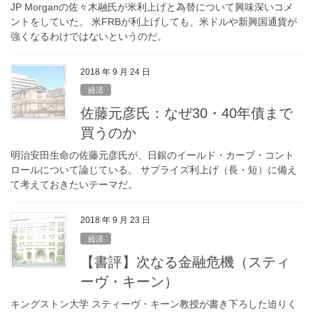
JP Morganの佐々木融氏が米利上げと為替について興味深いコメ
ントをしていた。 米FRBが利上げしても、米ドルや新興国通貨が
強くなるわけではないというのだ。
2018 年 9 月 24 日
経済
佐藤元彦氏：なぜ30・40年債まで
買うのか
明治安田生命の佐藤元彦氏が、日銀のイールド・カーブ・コント
ロールについて論じている。 サプライズ利上げ（長・短）に備え
て考えておきたいテーマだ。
2018 年 9 月 23 日
経済
【書評】次なる金融危機（スティ
ーヴ・キーン）
キングストン大学 スティーヴ・キーン教授が書き下ろした迫りく