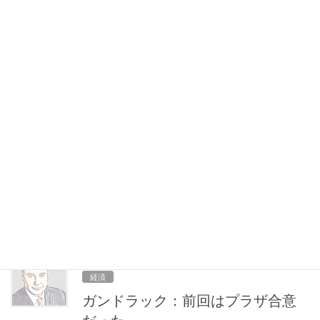
【書評】投資で一番大切な20の教
え
Oaktree Capitalのハワード・マークス氏が自らの「投資哲学の声
明文」と称した本。 ウォーレン・バフェット氏を始め、セス・ク
ラーマン氏、ジェレミー・グランサム氏、ジャック・ボーグル氏
など投資の世界のたくさんのグ […]
2018 年 10 月 31 日
経済
【First Read】日銀の脚注を読む
本日の日本銀行の金融政策決定会合のリリース文を読んでおこ
う。 目新しい変化ではないのだが、恒例となりつつある反対意見
についての脚注だ。
2018 年 10 月 28 日
経済
ガンドラック：前回はプラザ合意