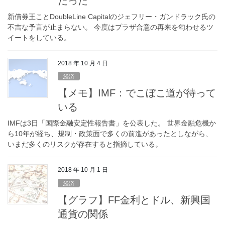
だった
新債券王ことDoubleLine Capitalのジェフリー・ガンドラック氏の
不吉な予言が止まらない。 今度はプラザ合意の再来を匂わせるツ
イートをしている。
2018 年 10 月 4 日
経済
【メモ】IMF：でこぼこ道が待って
いる
IMFは3日「国際金融安定性報告書」を公表した。 世界金融危機か
ら10年が経ち、規制・政策面で多くの前進があったとしながら、
いまだ多くのリスクが存在すると指摘している。
2018 年 10 月 1 日
経済
【グラフ】FF金利とドル、新興国
通貨の関係