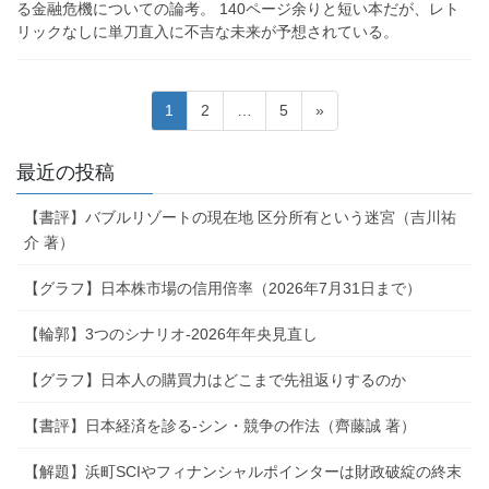
る金融危機についての論考。 140ページ余りと短い本だが、レト
リックなしに単刀直入に不吉な未来が予想されている。
投
固
固
固
1
2
…
5
»
稿
定
定
定
ペ
ペ
ペ
の
最近の投稿
ー
ー
ー
ペ
ジ
ジ
ジ
【書評】バブルリゾートの現在地 区分所有という迷宮（吉川祐
ー
介 著）
ジ
【グラフ】日本株市場の信用倍率（2026年7月31日まで）
送
り
【輪郭】3つのシナリオ-2026年年央見直し
【グラフ】日本人の購買力はどこまで先祖返りするのか
【書評】日本経済を診る-シン・競争の作法（齊藤誠 著）
【解題】浜町SCIやフィナンシャルポインターは財政破綻の終末