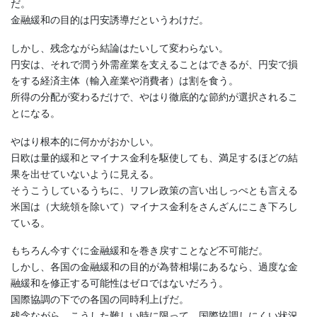
だ。
金融緩和の目的は円安誘導だというわけだ。
しかし、残念ながら結論はたいして変わらない。
円安は、それで潤う外需産業を支えることはできるが、円安で損
をする経済主体（輸入産業や消費者）は割を食う。
所得の分配が変わるだけで、やはり徹底的な節約が選択されるこ
とになる。
やはり根本的に何かがおかしい。
日欧は量的緩和とマイナス金利を駆使しても、満足するほどの結
果を出せていないように見える。
そうこうしているうちに、リフレ政策の言い出しっぺとも言える
米国は（大統領を除いて）マイナス金利をさんざんにこき下ろし
ている。
もちろん今すぐに金融緩和を巻き戻すことなど不可能だ。
しかし、各国の金融緩和の目的が為替相場にあるなら、過度な金
融緩和を修正する可能性はゼロではないだろう。
国際協調の下での各国の同時利上げだ。
残念ながら、こうした難しい時に限って、国際協調しにくい状況