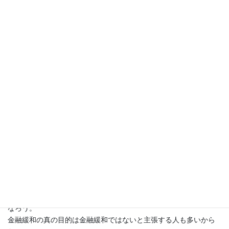
これは現金（＋金利がゼロに近い預金）を保有すれば、毎年2%ず
つ損をすることを意味する。
だから、みんなお金を使うはずだ。》
これが経済学者らのいう合理的選択ということになっている。
しかし、結果を見ればそうはならなかった。
経済学者が考えるより人々はもっと合理的だった。
《毎年2%ずつ損をするなら、徹底的に節約をしよう。
毎年2%ずつ切り詰めていけば、金融政策による拷問をオフセット
できるはずだ。》
いったいどちらが合理的だろうか。
先に支出することにはリスクがともなう。
それに対して、節約をすることはほぼ無リスクだ。
人々はより合理的で正しい選択をしたのではないか。
ここで話を終われば、経済学者に対してあまりにもアンフェアに
なろう。
金融緩和の真の目的は金融緩和ではないと主張する人も多いから