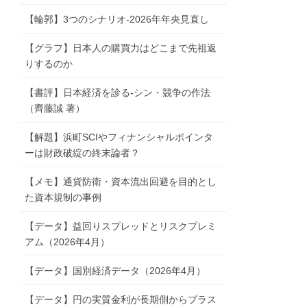
【輪郭】3つのシナリオ-2026年年央見直し
【グラフ】日本人の購買力はどこまで先祖返
りするのか
【書評】日本経済を診る-シン・競争の作法
（齊藤誠 著）
【解題】浜町SCIやフィナンシャルポインタ
ーは財政破綻の終末論者？
【メモ】通貨防衛・資本流出回避を目的とし
た資本規制の事例
【データ】益回りスプレッドとリスクプレミ
アム（2026年4月）
【データ】国別経済データ（2026年4月）
【データ】円の実質金利が長期側からプラス