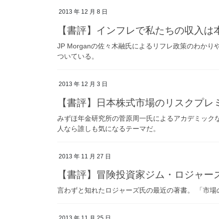
2013 年 12 月 8 日
【書評】インフレで私たちの収入は
JP Morganの佐々木融氏によるリフレ政策のわか
ついている。
2013 年 12 月 3 日
【書評】日本株式市場のリスクプレ
みずほ年金研究所の菅原周一氏によるアカデミック
人なら誰しも気になるテーマだ。
2013 年 11 月 27 日
【書評】冒険投資家ジム・ロジャー
言わずと知れたロジャーズ氏の最近の著書。 「市場
2013 年 11 月 25 日