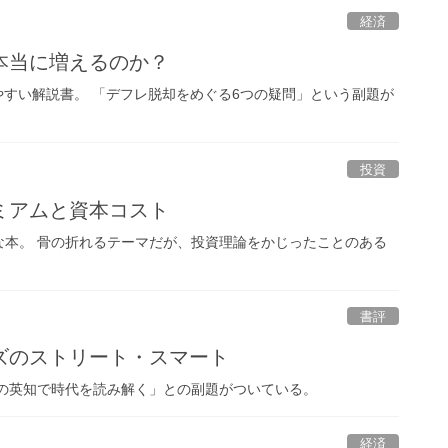
経済
本当に増えるのか？
りやすい解説書。 「デフレ脱却をめぐる6つの疑問」という副題が
投資
ミアムと資本コスト
な本。 骨の折れるテーマだが、投資理論をかじったことのある
書評
ズのストリート・スマート
の英知で時代を読み解く」との副題がついている。
経済