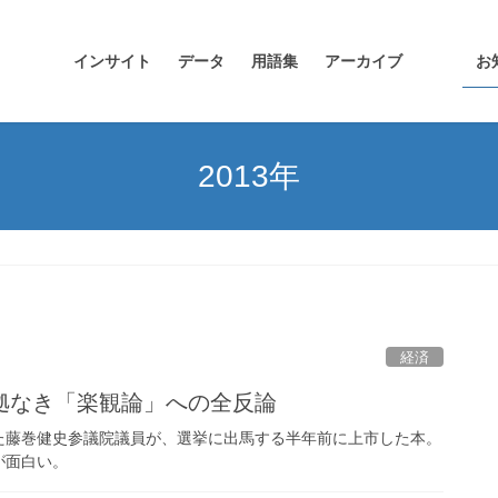
インサイト
データ
用語集
アーカイブ
お
2013年
経済
拠なき「楽観論」への全反論
た藤巻健史参議院議員が、選挙に出馬する半年前に上市した本。
が面白い。