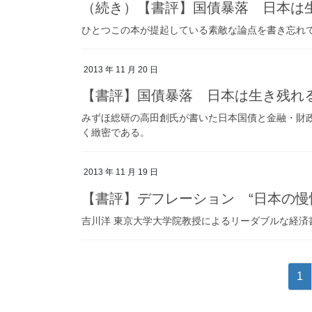
（続き）【書評】国債暴落 日本は
ひとつこの本が提起している素敵な論点を書き忘れて
2013 年 11 月 20 日
【書評】国債暴落 日本は生き残れ
みずほ総研の高田創氏が書いた日本国債と金融・財
く緻密である。
2013 年 11 月 19 日
【書評】デフレーション “日本の慢
吉川洋 東京大学大学院教授によるリーダブルな経済
投
固
1
稿
定
ペ