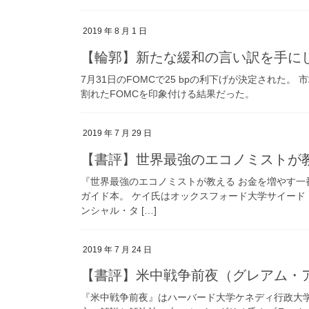
2019 年 8 月 1 日
【輪郭】新たな緩和の言い訳を手にし
7月31日のFOMCで25 bpの利下げが決定された
割れたFOMCを印象付ける結果だった。
2019 年 7 月 29 日
【書評】世界最強のエコノミストが
『世界最強のエコノミストが教える お金を増やす
ガイド本。 ケイ氏はオックスフォード大学サイー
ンシャル・タ […]
2019 年 7 月 24 日
【書評】米中戦争前夜（グレアム・ア
『米中戦争前夜』はハーバード大学ケネディ行政大