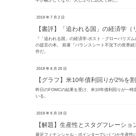
2019 年 7 月 2 日
【書評】「追われる国」の経済学（
『「追われる国」の経済学-ポスト・グローバリズ
の提言の本。 前著『バランスシート不況下の世界経
作だ。
2019 年 6 月 20 日
【グラフ】米10年債利回りが2%を
昨日のFOMCの結果を受け、米10年債利回りが一時
いる。
2019 年 6 月 19 日
【解題】生産性とスタグフレーショ
最近フィナンシャル・ポインターでいくつか生産性