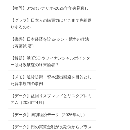
【輪郭】3つのシナリオ-2026年年央見直し
【グラフ】日本人の購買力はどこまで先祖返
りするのか
【書評】日本経済を診る-シン・競争の作法
（齊藤誠 著）
【解題】浜町SCIやフィナンシャルポインタ
ーは財政破綻の終末論者？
【メモ】通貨防衛・資本流出回避を目的とし
た資本規制の事例
【データ】益回りスプレッドとリスクプレミ
アム（2026年4月）
【データ】国別経済データ（2026年4月）
【データ】円の実質金利が長期側からプラス