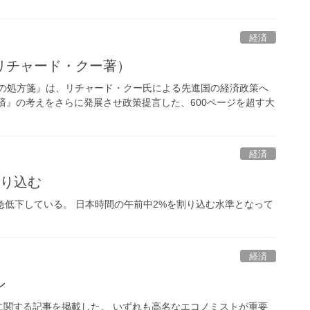
経済
リチャード・クー著）
ムの処方箋』は、リチャード・クー氏による先進国の経済政策へ
済』の考えをさらに発展させ政策提言した、600ページを超す大
経済
割り込む
急低下している。 日本時間の午前中2%を割り込む水準となって
経済
ン
に関する記事を掲載した。 いずれも高名なエコノミストが重要