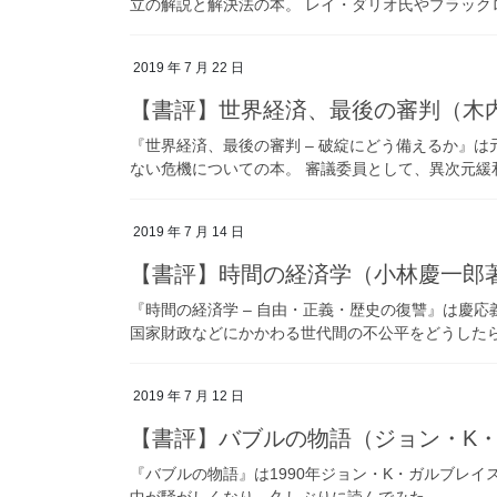
立の解説と解決法の本。 レイ・ダリオ氏やブラック
2019 年 7 月 22 日
【書評】世界経済、最後の審判（木内
『世界経済、最後の審判 – 破綻にどう備えるか』
ない危機についての本。 審議委員として、異次元緩
2019 年 7 月 14 日
【書評】時間の経済学（小林慶一郎
『時間の経済学 – 自由・正義・歴史の復讐』は慶
国家財政などにかかわる世代間の不公平をどうした
2019 年 7 月 12 日
【書評】バブルの物語（ジョン・K
『バブルの物語』は1990年ジョン・K・ガルブレ
中が騒がしくなり、久しぶりに読んでみた。