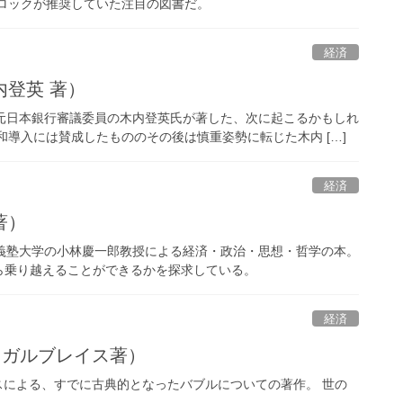
ロックが推奨していた注目の図書だ。
経済
登英 著）
は元日本銀行審議委員の木内登英氏が著した、次に起こるかもしれ
和導入には賛成したもののその後は慎重姿勢に転じた木内 […]
経済
著）
応義塾大学の小林慶一郎教授による経済・政治・思想・哲学の本。
ら乗り越えることができるかを探求している。
経済
・ガルブレイス著）
イスによる、すでに古典的となったバブルについての著作。 世の