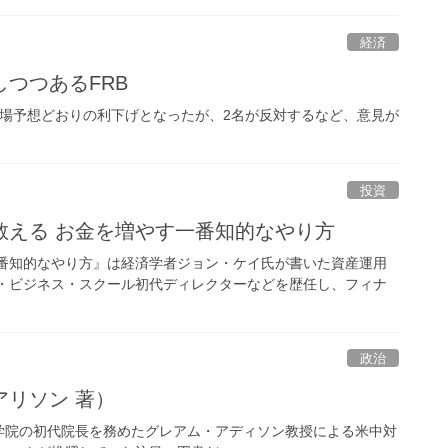
経済
つつあるFRB
。 市場予想どおりの利下げとなったが、2名が反対するなど、意見が
投資
教える お金を増やす一番知的なやり方
一番知的なやり方』は経済学者ジョン・ケイ氏が書いた資産運用
ド・ビジネス・スクール初代ディレクターなどを歴任し、フィナ
政治
リソン 著）
学院の初代院長を務めたグレアム・アディソン教授による米中対